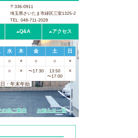
〒336-0911
埼玉県さいたま市緑区三室1325-2
TEL: 048-711-2028
Q&A
アクセス
火
水
木
金
土
日
○
×
○
○
×
○
×
×
〜17:30
13:50
〜17:00
祝日・年末年始
その他ご案内
お知らせ一覧