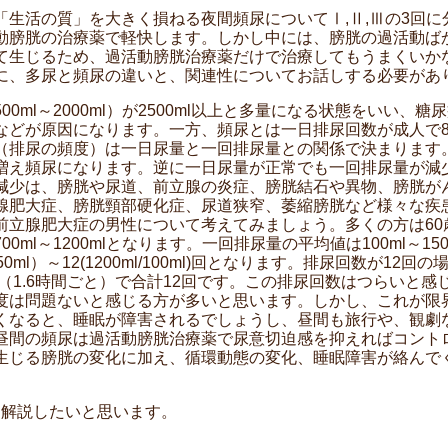
生活の質」を大きく損ねる夜間頻尿についてⅠ,Ⅱ,Ⅲの3回に
動膀胱の治療薬で軽快します。しかし中には、膀胱の過活動ば
て生じるため、過活動膀胱治療薬だけで治療してもうまくいか
に、多尿と頻尿の違いと、関連性についてお話しする必要があ
ml～2000ml）が2500ml以上と多量になる状態をいい、
などが原因になります。一方、頻尿とは一日排尿回数が成人で8
（排尿の頻度）は一日尿量と一回排尿量との関係で決まります
増え頻尿になります。逆に一日尿量が正常でも一回排尿量が減
減少は、膀胱や尿道、前立腺の炎症、膀胱結石や異物、膀胱が
腺肥大症、膀胱頸部硬化症、尿道狭窄、萎縮膀胱など様々な疾
前立腺肥大症の男性について考えてみましょう。多くの方は60
0ml～1200mlとなります。一回排尿量の平均値は100ml～1
50ml）～12(1200ml/100ml)回となります。排尿回数が12
尿（1.6時間ごと）で合計12回です。この排尿回数はつらいと
度は問題ないと感じる方が多いと思います。しかし、これが限
くなると、睡眠が障害されるでしょうし、昼間も旅行や、観劇
昼間の頻尿は過活動膀胱治療薬で尿意切迫感を抑えればコント
生じる膀胱の変化に加え、循環動態の変化、睡眠障害が絡んで
。
り解説したいと思います。