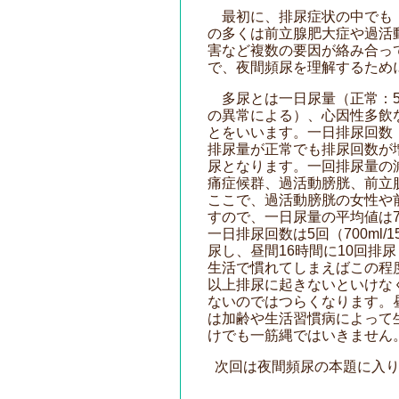
最初に、排尿症状の中でも「
の多くは前立腺肥大症や過活
害など複数の要因が絡み合っ
で、夜間頻尿を理解するため
多尿とは一日尿量（正常：500
の異常による）、心因性多飲
とをいいます。一日排尿回数
排尿量が正常でも排尿回数が
尿となります。一回排尿量の
痛症候群、過活動膀胱、前立
ここで、過活動膀胱の女性や
すので、一日尿量の平均値は70
一日排尿回数は5回（700ml/1
尿し、昼間16時間に10回排
生活で慣れてしまえばこの程
以上排尿に起きないといけな
ないのではつらくなります。
は加齢や生活習慣病によって
けでも一筋縄ではいきません
次回は夜間頻尿の本題に入