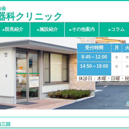
山会
器科クリニック
院長紹介
施設紹介
その他案内
コラム
受付時間
月
8:45～12:00
○
○
14:50～18:00
○
○
休診日：木曜・日曜・
第三回