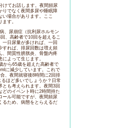
分けてお話します。夜間頻尿
かりでなく夜間多尿や睡眠障
ない場合があります。ここ
ります。
糖尿病、尿崩症（抗利尿ホルモン
回、高齢者で10回を超えるこ
。一日尿量が多ければ、一回
少すれば、排尿回数は増え頻
ん、間質性膀胱炎、骨盤内疼
患によって生じます。
歳から65歳を超えた高齢者で
50mlに減少しています。これで
回の場合、夜間就寝後8時間に2回排
感じるほど多いでしょうか？日常
界とも考えられます。夜間3回
などのイベント時に2時間持た
ロール可能ですが、夜間頻尿
くるため、病態をとらえるだ