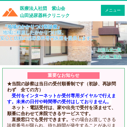
医療法人社団 紫山会
メニュー
山田泌尿器科クリニック
『地域のかかりつけ医診療』
地域に根差したかかりつけ医。
安心と信頼の泌尿器科専門医療を提供します。
お知らせ一覧
その他ご案内
重要なお知らせ
★当院の診察は当日の受付順番制です（初診、再診問
わず 全ての方）
受付をインターネットか受付専用ダイヤルで行えま
す。未来の日付や時間帯の受付はしておりません。
ネット・電話受付は、家や出先で受付を済ませて、
順番に合わせて来院できるサービスです。
直接
窓口でも受付できます。
その場合お渡しできる
診察番号が限られ、待ち時間が発生することがありま