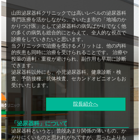
山田泌尿器科クリニックでは高いレベルの泌尿器科
専門医療を活かしながら、さいたま市の「地域のか
かりつけ医」として泌尿器科の病気ばかりでなく他
の多くの病気も総合的にとらえて、全人的な視点で
診療をしていきたいと思います。
当クリニックで治療を受けるメリットは、他の内科
的疾患も同時に治療を受けられることです。 治療や
投薬の過剰・重複が避けられ、副作用も早期に診断
できます。
泌尿器科以外にも、小児泌尿器科、健康診断・検
査、予防接種、抗体検査、セカンドオピニオンもお
受けいたします。
院長紹介へ
「泌尿器科」について
泌尿器科というと、普段あまり関係の薄いもの、か
かりにくいものと思われがちですが、思ったよりも