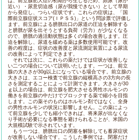
は、前立腺肥大症の初期から生じるため、頻尿（尿が
近い）・尿意切迫感（尿が我慢できない）として早期
から発症し、つらい症状です。これらの症状は、「国
際前立腺症状スコア(ＩＰＳＳ)」という問診票で評価し
ます。前立腺による膀胱出口の尿道の圧迫を解除する
と膀胱が尿を出そうとする負荷（労力）が少なくなる
ので、膀胱の過活動状態は多くの場合改善します。圧
迫を解除し、尿道を緩める薬は多数使用可能です。改
善の程度は、症状の改善度と尿流測定装置による尿流
の改善によって判定できます。
それでは次に、これらの薬だけでは症状が改善しな
い二つの場合について説明いたします。一つは、前立
腺の大きさが30g以上になっている場合です。前立腺の
大きさは、エコー検査で前立腺の縦横高さの3方向の長
さを測定することによって計測できます。大きさが30
ｇ以上の場合は、前立腺を肥大させる男性ホルモンの
働きを前立腺の中だけでブロックする薬で縮小を目指
します。この薬そのものはホルモン剤ではなく、全身
の男性ホルモンの状況に影響しません。この薬によっ
て前立腺を少しでも縮小できれば、将来尿が出なくな
り手術が必要になる事態を避けられることが、米国の
大規模試験で示されています。
もう一つは、膀胱出口の閉塞を解除しても蓄尿症状
が改善しない場合です。こうした事例では、閉塞だけ