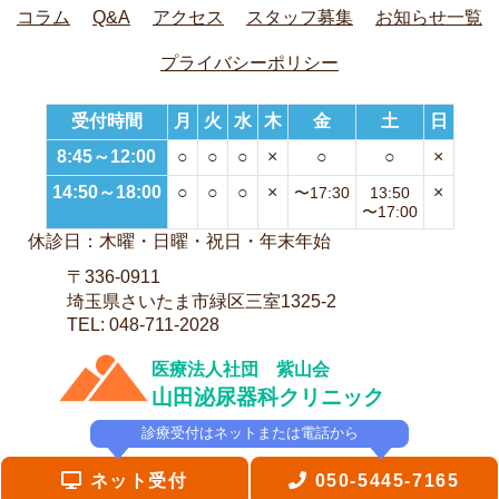
コラム
Q&A
アクセス
スタッフ募集
お知らせ一覧
プライバシーポリシー
受付時間
月
火
水
木
金
土
日
8:45～12:00
○
○
○
×
○
○
×
14:50～18:00
○
○
○
×
×
〜17:30
13:50
〜17:00
休診日：木曜・日曜・祝日・年末年始
〒336-0911
埼玉県さいたま市緑区三室1325-2
TEL: 048-711-2028
医療法人社団 紫山会
山田泌尿器科クリニック
診療受付はネットまたは電話から
ネット受付
050-5445-7165