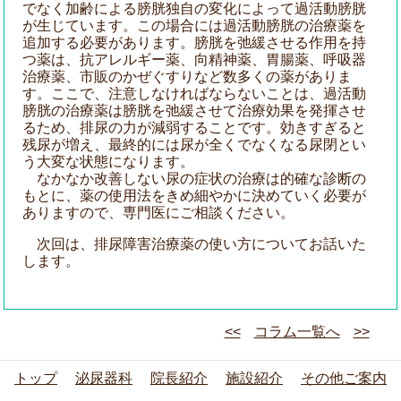
でなく加齢による膀胱独自の変化によって過活動膀胱
が生じています。この場合には過活動膀胱の治療薬を
追加する必要があります。膀胱を弛緩させる作用を持
つ薬は、抗アレルギー薬、向精神薬、胃腸薬、呼吸器
治療薬、市販のかぜぐすりなど数多くの薬がありま
す。ここで、注意しなければならないことは、過活動
膀胱の治療薬は膀胱を弛緩させて治療効果を発揮させ
るため、排尿の力が減弱することです。効きすぎると
残尿が増え、最終的には尿が全くでなくなる尿閉とい
う大変な状態になります。
なかなか改善しない尿の症状の治療は的確な診断の
もとに、薬の使用法をきめ細やかに決めていく必要が
ありますので、専門医にご相談ください。
次回は、排尿障害治療薬の使い方についてお話いた
します。
<<
コラム一覧へ
>>
トップ
泌尿器科
院長紹介
施設紹介
その他ご案内