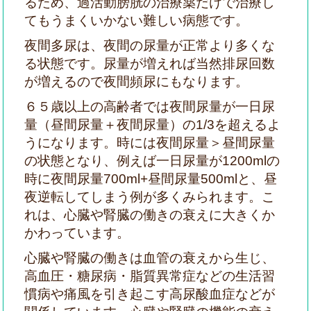
るため、過活動膀胱の治療薬だけで治療し
てもうまくいかない難しい病態です。
夜間多尿は、夜間の尿量が正常より多くな
る状態です。尿量が増えれば当然排尿回数
が増えるので夜間頻尿にもなります。
６５歳以上の高齢者では夜間尿量が一日尿
量（昼間尿量＋夜間尿量）の1/3を超えるよ
うになります。時には夜間尿量＞昼間尿量
の状態となり、例えば一日尿量が1200mlの
時に夜間尿量700ml+昼間尿量500mlと、昼
夜逆転してしまう例が多くみられます。こ
れは、心臓や腎臓の働きの衰えに大きくか
かわっています。
心臓や腎臓の働きは血管の衰えから生じ、
高血圧・糖尿病・脂質異常症などの生活習
慣病や痛風を引き起こす高尿酸血症などが