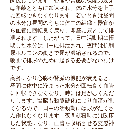
関係しています。心臓や腎臓の機能の衰え
は年齢とともに加速され、体の水分を上手
に回転できなくなります。若いときは昼間
の水分は昼間のうちに体中の組織・器官か
ら血管に回転良く戻り、即座に尿として排
泄されます。したがって、日中活動期に摂
取した水分は日中に排泄され、夜間は抗利
尿ホルモンの働きで尿が濃縮されるので、
朝まで排尿のために起きる必要がないわけ
です。
高齢になり心臓や腎臓の機能が衰えると、
昼間に体中に溜まった水分が回転良く血管
に回収できなくなり、時には足がむくんだ
りします。腎臓も動脈硬化により血流が悪
くなるので、日中の活動期には尿がたくさ
ん作れなくなります。夜間就寝時には臥床
した状態になり、血管を収縮させる交感神