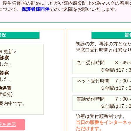
、
厚生労働省の勧めにしたがい院内感染防止の為マスクの着用
について、
保護者様同伴
でのご来院をお願いいたします。
状況
診
初診の方、再診の方どな
※窓口受付時間とは異な
:39 更新＞
診察
窓口受付時間
8：45
した。
※金曜は17：
診察
した。
ネット受付時間
7：00
他処置
※金曜は17：
約0分)
電話受付時間
7：00
を案内中です。
※金曜は17：
診療は受付順番制です。
当日の順番をインターネ
報を表示
ただけます。