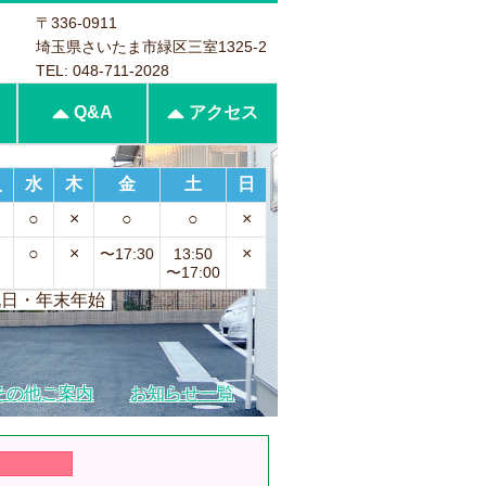
〒336-0911
埼玉県さいたま市緑区三室1325-2
TEL: 048-711-2028
Q&A
アクセス
火
水
木
金
土
日
○
×
○
○
×
○
×
×
〜17:30
13:50
〜17:00
祝日・年末年始
その他ご案内
お知らせ一覧