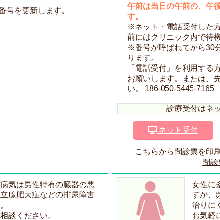
午前は当日の午前の、午
番号を更新します。
す。
※ネット・電話受付した方
前にはクリニック内で待
※番号が呼ばれてから30
ります。
「電話受付」を利用する
お願いします。または、先
い。
186-050-5445-7165
診療受付はネ
ネット受付
こちらから問診票を印
問診票
い病気は男性特有の臓器の悪
女性に
前立腺肥大症などの排尿障害
すが、
す。
治りに
ご相談ください。
お気軽