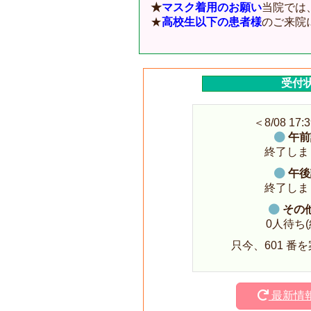
★
マスク着用のお願い
当院では
★
高校生以下の患者様
のご来院
受付
＜8/08 17
午前
終了しま
午後
終了しま
その
0人待ち(
只今、601 番
最新情