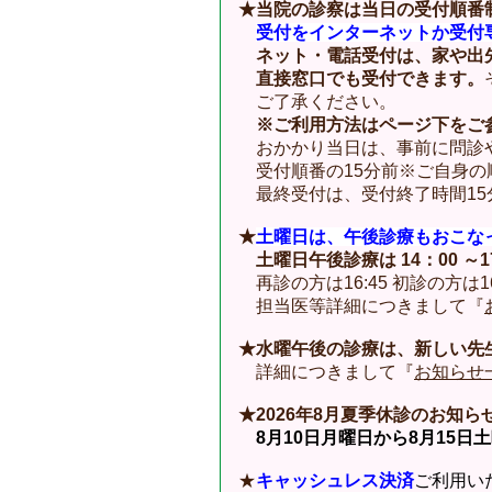
★当院の診察は当日の受付順番
受付をインターネットか受付
ネット・電話受付は、家や出先
直接
窓口でも受付できます。
ご了承ください。
※ご利用方法はページ下を
ご
おかかり当日は、事前に問診
受付順番の15分前
※
ご自身の
最終受付は、受付終了時間15
★
土曜日は、午後診療もおこな
土曜日午後診療は 14：00 ～
1
再診の方は16:45 初診の方は
担当医等詳細につきまして『
★水曜午後の診療は、新しい先
詳細につきまして『
お知らせ
★2026年8月夏季休診のお知ら
8月10日月曜日から8月15日
★
キャッシュレス決済
ご利用い