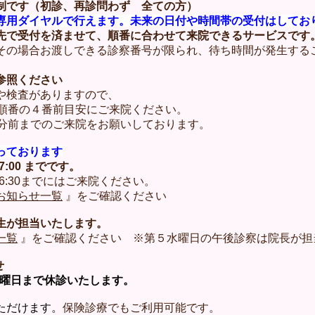
制です（初診、再診問わず 全ての方）
専用ダイヤルで行えます。未来の日付や時間帯の受付はしてお
で受付を済ませて、順番に合わせて来院できるサービスです
その場合お渡しできる診察番号が限られ、待ち時間が発生する
参照ください
や検査がありますので、
順番の４番前目安
にご来院ください。
分前までのご来院をお願いしております。
っております
7:00 までです
。
16:30までにはご来院ください。
お知らせ一覧
』をご確認ください
生が担当いたします。
一覧
』をご確認ください ※第５水曜日の午後診察は院長が担
せ
土曜日まで休診いたします。
ただけます。
保険診療でもご利用可能です。