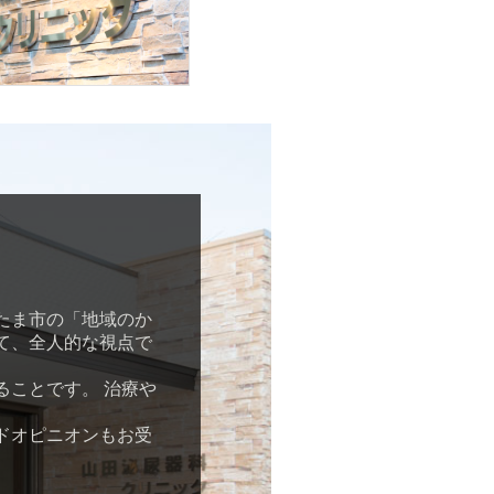
たま市の「地域のか
て、全人的な視点で
ことです。 治療や
ドオピニオンもお受