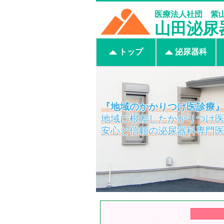
医療法人社団 紫
山田泌尿
トップ
泌尿器科
『地域のかかりつけ医診療
地域に根差したかかりつけ
安心と信頼の泌尿器科専門