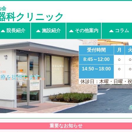
山会
器科クリニック
院長紹介
施設紹介
その他案内
コラム
受付時間
月
8:45～12:00
○
○
』
14:50～18:00
○
○
医。
医療を提供します。
休診日：木曜・日曜・
重要なお知らせ