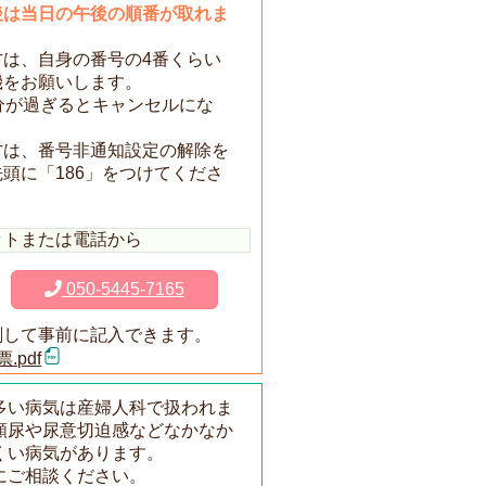
後は当日の午後の順番が取れま
は、自身の番号の4番くらい
機をお願いします。
分が過ぎるとキャンセルにな
方は、番号非通知設定の解除を
頭に「186」をつけてくださ
ットまたは電話から
050-5445-7165
刷して事前に記入できます。
.pdf
多い病気は産婦人科で扱われま
頻尿や尿意切迫感などなかなか
くい病気があります。
にご相談ください。