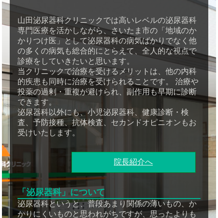
山田泌尿器科クリニックでは高いレベルの泌尿器科
専門医療を活かしながら、さいたま市の「地域のか
かりつけ医」として泌尿器科の病気ばかりでなく他
の多くの病気も総合的にとらえて、全人的な視点で
診療をしていきたいと思います。
当クリニックで治療を受けるメリットは、他の内科
的疾患も同時に治療を受けられることです。 治療や
投薬の過剰・重複が避けられ、副作用も早期に診断
できます。
泌尿器科以外にも、小児泌尿器科、健康診断・検
査、予防接種、抗体検査、セカンドオピニオンもお
受けいたします。
院長紹介へ
「泌尿器科」について
泌尿器科というと、普段あまり関係の薄いもの、か
かりにくいものと思われがちですが、思ったよりも