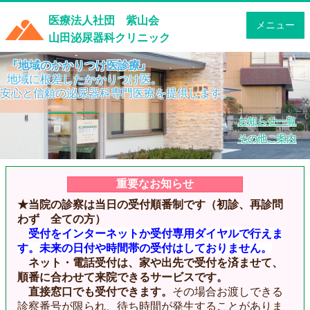
医療法人社団 紫山会
メニュー
山田泌尿器科クリニック
『地域のかかりつけ医診療』
地域に根差したかかりつけ医。
安心と信頼の泌尿器科専門医療を提供します。
お知らせ一覧
その他ご案内
重要なお知らせ
★当院の診察は当日の受付順番制です（初診、再診問
わず 全ての方）
受付をインターネットか受付専用ダイヤルで行えま
す。未来の日付や時間帯の受付はしておりません。
ネット・電話受付は、家や出先で受付を済ませて、
順番に合わせて来院できるサービスです。
直接
窓口でも受付できます。
その場合お渡しできる
診察番号が限られ、待ち時間が発生することがありま